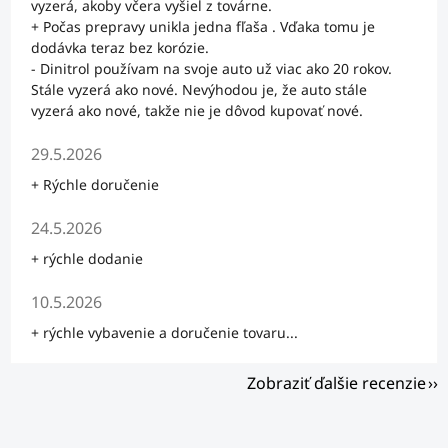
vyzerá, akoby včera vyšiel z továrne.
+ Počas prepravy unikla jedna fľaša . Vďaka tomu je
dodávka teraz bez korózie.
- Dinitrol používam na svoje auto už viac ako 20 rokov.
Stále vyzerá ako nové. Nevýhodou je, že auto stále
vyzerá ako nové, takže nie je dôvod kupovať nové.
Hodnotenie obchodu je 5 z 5 hviezdičiek.
29.5.2026
+ Rýchle doručenie
Hodnotenie obchodu je 5 z 5 hviezdičiek.
24.5.2026
+ rýchle dodanie
Hodnotenie obchodu je 5 z 5 hviezdičiek.
10.5.2026
+ rýchle vybavenie a doručenie tovaru...
Zobraziť ďalšie recenzie