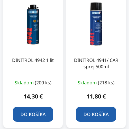
DINITROL 4942 1 lit
DINITROL 4941/ CAR
sprej 500ml
Priemerné
Skladom
(209 ks)
Skladom
(218 ks)
hodnotenie
produktu
14,30 €
11,80 €
je
5,0
DO KOŠÍKA
DO KOŠÍKA
z
5