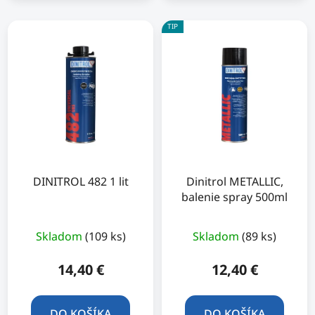
hviezdičiek.
TIP
DINITROL 482 1 lit
Dinitrol METALLIC,
balenie spray 500ml
Priemerné
Skladom
(109 ks)
Skladom
(89 ks)
hodnotenie
produktu
14,40 €
12,40 €
je
5,0
DO KOŠÍKA
DO KOŠÍKA