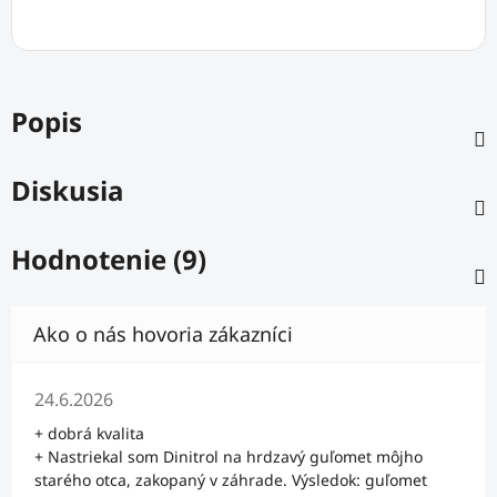
Popis
Diskusia
Hodnotenie (9)
Hodnotenie obchodu je 5 z 5 hviezdičiek.
24.6.2026
+ dobrá kvalita
+ Nastriekal som Dinitrol na hrdzavý guľomet môjho
starého otca, zakopaný v záhrade. Výsledok: guľomet