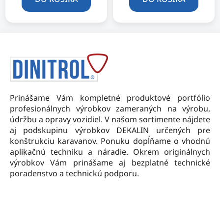
z
5
hviezdičiek.
Z
á
p
ä
t
Prinášame Vám kompletné produktové portfólio
i
profesionálnych výrobkov zameraných na výrobu,
e
údržbu a opravy vozidiel. V našom sortimente nájdete
aj podskupinu výrobkov DEKALIN určených pre
konštrukciu karavanov. Ponuku dopĺňame o vhodnú
aplikačnú techniku a náradie. Okrem originálnych
výrobkov Vám prinášame aj bezplatné technické
poradenstvo a technickú podporu.