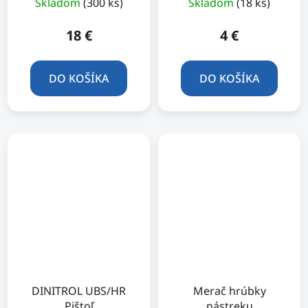
Skladom
(300 ks)
Skladom
(18 ks)
18 €
4 €
DO KOŠÍKA
DO KOŠÍKA
DINITROL UBS/HR
Merač hrúbky
Pištoľ
nástreku