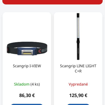
n
i
V
e
ý
p
p
r
i
o
s
d
p
u
r
k
o
t
d
o
u
Scangrip I-VIEW
Scangrip LINE LIGHT
v
C+R
k
t
o
Skladom
(4 ks)
Vypredané
v
86,30 €
125,90 €