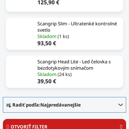
125,90 €
Scangrip Slim - Ultratenké kontrolné
svetlo
Skladom
(1 ks)
93,50 €
Scangrip Head Lite - Led čelovka s
bezdotykovým snímačom
Skladom
(24 ks)
39,50 €
R
Radiť podľa:
Najpredávanejšie
a
d
e
OTVORIŤ FILTER