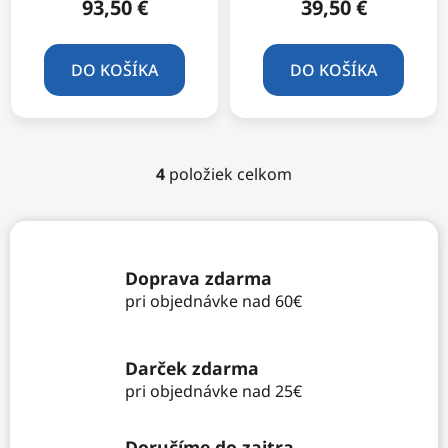
93,50 €
39,50 €
DO KOŠÍKA
DO KOŠÍKA
4
položiek celkom
O
v
l
á
d
Doprava zdarma
a
pri objednávke nad 60€
c
i
e
Darček zdarma
p
pri objednávke nad 25€
r
v
k
Doručíme do zajtra