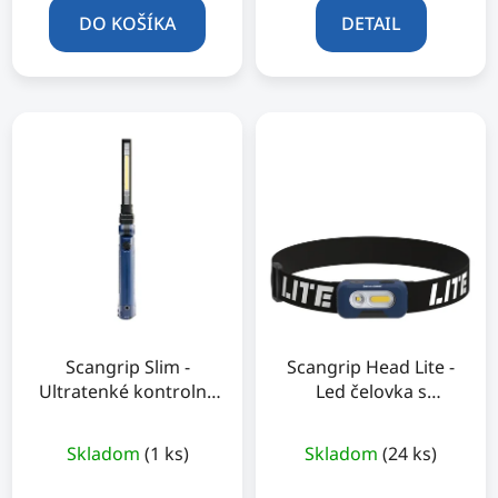
DO KOŠÍKA
DETAIL
Scangrip Slim -
Scangrip Head Lite -
Ultratenké kontrolné
Led čelovka s
svetlo
bezdotykovým
snímačom
Skladom
(1 ks)
Skladom
(24 ks)