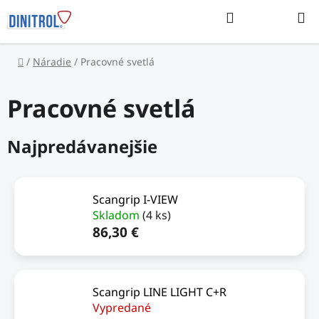
Prejsť
Hľadať
na
NÁKUP
obsah
KOŠÍK
Domov
/
Náradie
/
Pracovné svetlá
Pracovné svetlá
Najpredávanejšie
Scangrip I-VIEW
Skladom
(4 ks)
86,30 €
Scangrip LINE LIGHT C+R
Vypredané