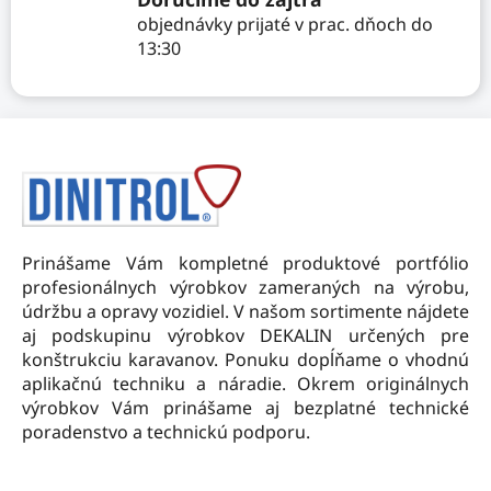
y
objednávky prijaté v prac. dňoch do
v
13:30
ý
p
i
Z
s
á
u
p
ä
t
Prinášame Vám kompletné produktové portfólio
i
profesionálnych výrobkov zameraných na výrobu,
e
údržbu a opravy vozidiel. V našom sortimente nájdete
aj podskupinu výrobkov DEKALIN určených pre
konštrukciu karavanov. Ponuku dopĺňame o vhodnú
aplikačnú techniku a náradie. Okrem originálnych
výrobkov Vám prinášame aj bezplatné technické
poradenstvo a technickú podporu.