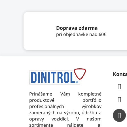
Doprava zdarma
pri objednávke nad 60€
Z
á
Kont
p
ä
t
Prinášame Vám kompletné
produktové portfólio
i
profesionálnych výrobkov
e
zameraných na výrobu, údržbu a
opravy vozidiel. V našom
sortimente nájdete aj