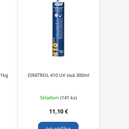
r
o
d
u
k
t
o
v
 1kg
DINITROL 410 UV sivá 300ml
Skladom
(141 ks)
11,10 €