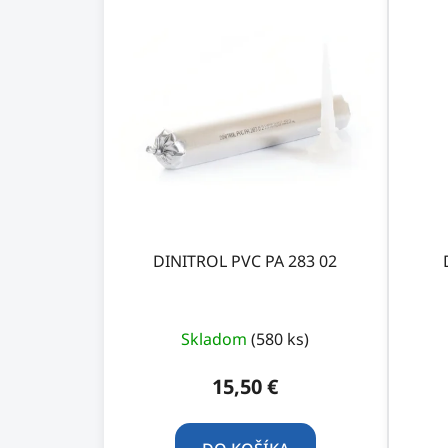
p
i
s
p
r
o
d
u
k
t
DINITROL PVC PA 283 02
o
v
Skladom
(580 ks)
15,50 €