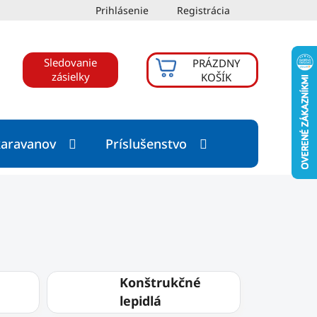
Prihlásenie
Registrácia
Sledovanie
PRÁZDNY
NÁKUPNÝ
zásielky
KOŠÍK
KOŠÍK
karavanov
Príslušenstvo
Konštrukčné
lepidlá