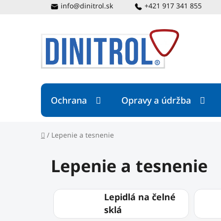
Prejsť
info@dinitrol.sk
+421 917 341 855
na
obsah
Ochrana
Opravy a údržba
Domov
/
Lepenie a tesnenie
Lepenie a tesnenie
Lepidlá na čelné
sklá