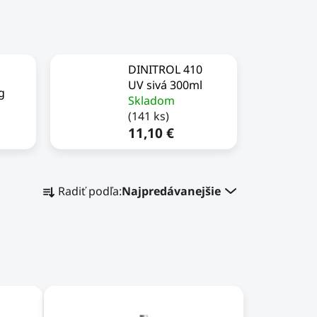
DINITROL 410
1
UV sivá 300ml
g
Skladom
(141 ks)
11,10 €
R
Radiť podľa:
Najpredávanejšie
a
d
e
n
i
e
p