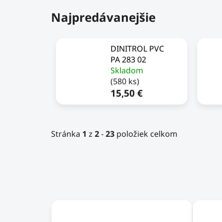
Najpredávanejšie
DINITROL PVC
PA 283 02
Skladom
(580 ks)
15,50 €
Stránka
1
z
2
-
23
položiek celkom
V
ý