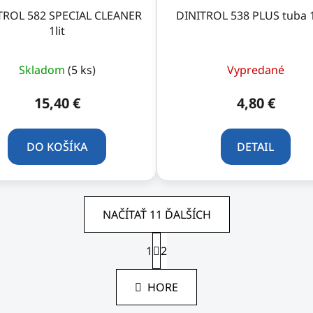
TROL 582 SPECIAL CLEANER
DINITROL 538 PLUS tuba 
1lit
Skladom
(5 ks)
Vypredané
15,40 €
4,80 €
DO KOŠÍKA
DETAIL
NAČÍTAŤ 11 ĎALŠÍCH
S
1
t
2
O
r
v
á
l
HORE
n
á
k