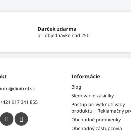
d
o
v
a
a
c
n
i
i
e
Darček zdarma
e
p
pri objednávke nad 25€
r
v
k
y
v
ý
akt
Informácie
p
i
Blog
info
@
dinitrol.sk
s
Sledovanie zásielky
u
+421 917 341 855
Postup pri vytknutí vady
produktu + Reklamačný pr
Obchodné podmienky
Obchodný zástupcovia