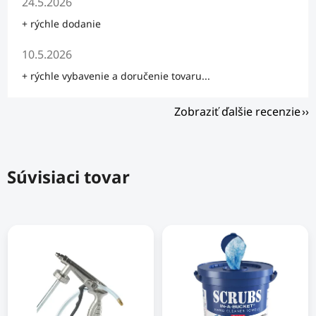
24.5.2026
+ rýchle dodanie
Hodnotenie obchodu je 5 z 5 hviezdičiek.
10.5.2026
+ rýchle vybavenie a doručenie tovaru...
Zobraziť ďalšie recenzie
Súvisiaci tovar