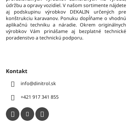
e
údržbu a opravy vozidiel. V našom sortimente nájdete
aj podskupinu výrobkov DEKALIN určených pre
konštrukciu karavanov. Ponuku dopĺňame o vhodnú
aplikačnú techniku a náradie. Okrem originálnych
výrobkov Vám prinášame aj bezplatné technické
poradenstvo a technickú podporu.
Kontakt
info
@
dinitrol.sk
+421 917 341 855