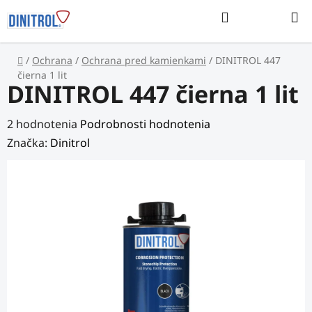
Prejsť
Hľadať
na
NÁKUP
obsah
KOŠÍK
Domov
/
Ochrana
/
Ochrana pred kamienkami
/
DINITROL 447
čierna 1 lit
DINITROL 447 čierna 1 lit
Priemerné
2 hodnotenia
Podrobnosti hodnotenia
hodnotenie
Značka:
Dinitrol
produktu
je
5,0
z
5
hviezdičiek.