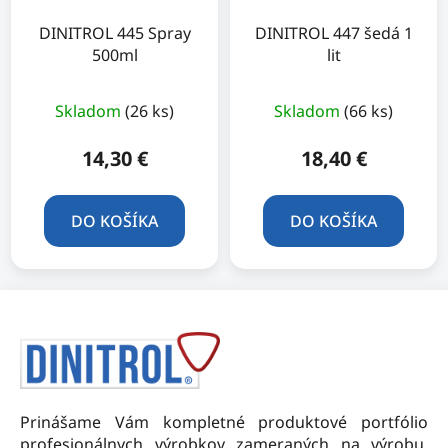
DINITROL 445 Spray
DINITROL 447 šedá 1
500ml
lit
Priemerné
Skladom
(26 ks)
Skladom
(66 ks)
hodnotenie
produktu
14,30 €
18,40 €
je
5,0
DO KOŠÍKA
DO KOŠÍKA
z
5
hviezdičiek.
Z
á
p
ä
t
Prinášame Vám kompletné produktové portfólio
i
profesionálnych výrobkov zameraných na výrobu,