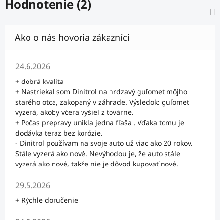
Hodnotenie (2)
Hodnotenie obchodu je 5 z 5 hviezdičiek.
24.6.2026
+ dobrá kvalita
+ Nastriekal som Dinitrol na hrdzavý guľomet môjho
starého otca, zakopaný v záhrade. Výsledok: guľomet
vyzerá, akoby včera vyšiel z továrne.
+ Počas prepravy unikla jedna fľaša . Vďaka tomu je
dodávka teraz bez korózie.
- Dinitrol používam na svoje auto už viac ako 20 rokov.
Stále vyzerá ako nové. Nevýhodou je, že auto stále
vyzerá ako nové, takže nie je dôvod kupovať nové.
Hodnotenie obchodu je 5 z 5 hviezdičiek.
29.5.2026
+ Rýchle doručenie
Hodnotenie obchodu je 5 z 5 hviezdičiek.