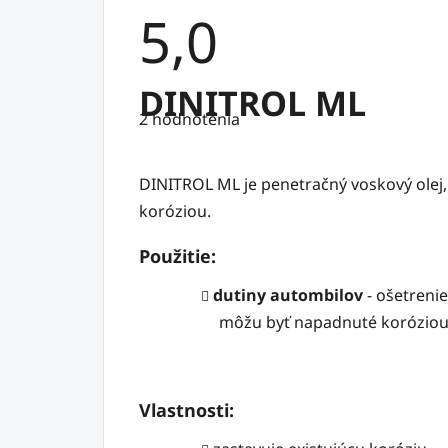
5,0
Priemerné
DINITROL ML
hodnotenie
2 hodnotenia
produktu
je
5,0
z
DINITROL ML je penetračný voskový olej,
5
hviezdičiek.
koróziou.
Použitie:
dutiny autombilov
- ošetrenie
môžu byť napadnuté korózio
Vlastnosti: