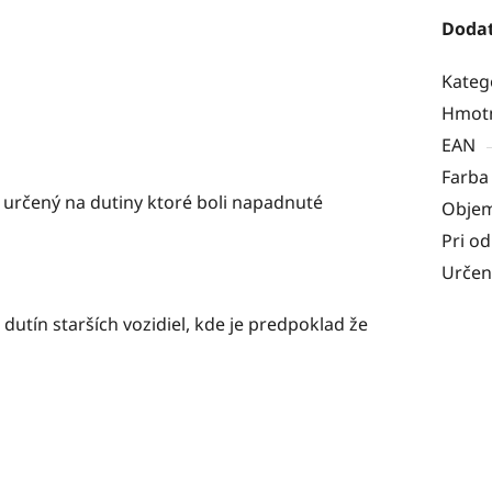
Dodat
Kateg
Hmot
EAN
Farba
 určený na dutiny ktoré boli napadnuté
Obje
Pri o
Určen
 dutín starších vozidiel, kde je predpoklad že
u