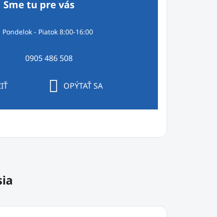
Sme tu pre vás
Pondelok - Piatok 8:00-16:00
0905 486 508
IŤ
OPÝTAŤ SA
sia