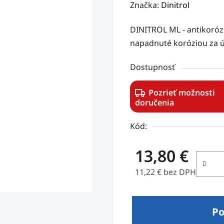
hodnotenie
Značka:
Dinitrol
produktu
DINITROL ML - antikoróz
je
napadnuté koróziou za ú
5,0
z
Dostupnosť
5
hviezdičiek.
Pozrieť možnosti
doručenia
Kód:
13,80 €
11,22 € bez DPH
Jednotková cena:
Po