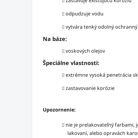
zastavuje existujúcu koróziu
odpudzuje vodu
vytvára tenký odolný ochranný 
Na báze:
voskových olejov
Špeciálne vlastnosti:
extrémne vysoká penetrácia s
zastavovanie korózie
Upozornenie:
nie je prelakovateľný farbami, 
lakovaní, alebo opravách karo