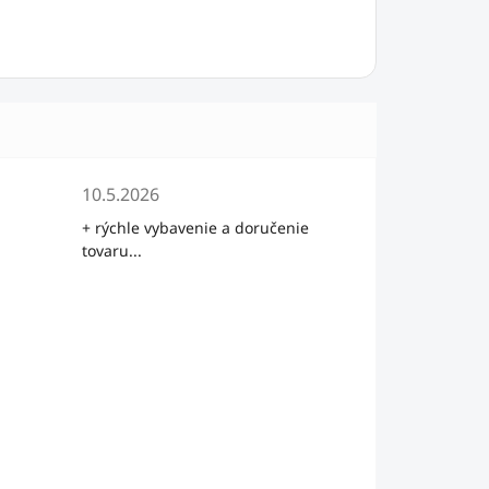
5 hviezdičiek.
Hodnotenie obchodu je 5 z 5 hviezdičiek.
10.5.2026
+ rýchle vybavenie a doručenie
tovaru...