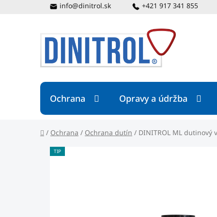
Prejsť
info@dinitrol.sk
+421 917 341 855
na
obsah
Ochrana
Opravy a údržba
Domov
/
Ochrana
/
Ochrana dutín
/
DINITROL ML dutinový v
TIP