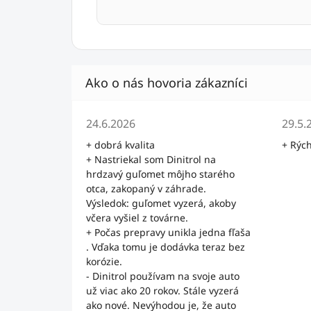
Hodnotenie obchodu je 5 z 5 hviezdičiek.
Hodno
24.6.2026
29.5.
+ dobrá kvalita
+ Rýc
+ Nastriekal som Dinitrol na
hrdzavý guľomet môjho starého
otca, zakopaný v záhrade.
Výsledok: guľomet vyzerá, akoby
včera vyšiel z továrne.
+ Počas prepravy unikla jedna fľaša
. Vďaka tomu je dodávka teraz bez
korózie.
- Dinitrol používam na svoje auto
už viac ako 20 rokov. Stále vyzerá
ako nové. Nevýhodou je, že auto