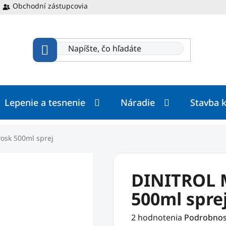
Obchodní zástupcovia
Lepenie a tesnenie
Náradie
Stavba 
osk 500ml sprej
DINITROL 
500ml spre
Priemerné
2 hodnotenia
Podrobnos