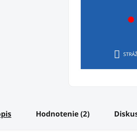
STRÁŽ
pis
Hodnotenie (2)
Disku