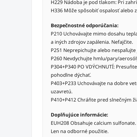
H229 Nádoba je pod tlakom: Pri zahri
H336 Môže spôsobiť ospalosť alebo z
Bezpečnostné odporúčania:
P210 Uchovávajte mimo dosahu tepla,
a iných zdrojov zapálenia. Nefajčite.
P251 Neprepichujte alebo nespaľujte 
P260 Nevdychujte hmlu/pary/aerosól
P304+P340 PO VDÝCHNUTÍ: Presuňte o
pohodlne dýchať.
P403+P233 Uchovávajte na dobre vet
uzavretú.
P410+P412 Chráňte pred slnečným žia
Doplňujúce informácie:
EUH208 Obsahuje calcium sulfonate. 
Len na odborné použitie.