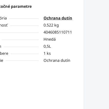
očné parametre
ória
Ochrana dutín
nosť
0.522 kg
4046085110711
Hnedá
m
0,5L
dbere
1 ks
ie
Ochrana dutín