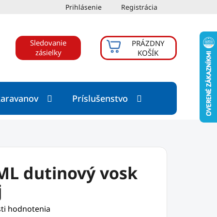
Prihlásenie
Registrácia
Sledovanie
PRÁZDNY
NÁKUPNÝ
zásielky
KOŠÍK
KOŠÍK
karavanov
Príslušenstvo
ML dutinový vosk
j
ti hodnotenia