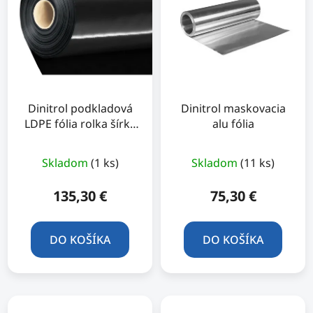
i
e
s
p
p
r
r
o
o
d
d
u
u
Dinitrol podkladová
Dinitrol maskovacia
k
LDPE fólia rolka šírka
alu fólia
k
t
3m
t
o
o
Skladom
(1 ks)
Skladom
(11 ks)
v
v
135,30 €
75,30 €
DO KOŠÍKA
DO KOŠÍKA