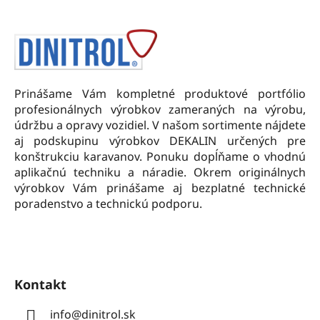
Z
c
n
á
i
i
e
p
e
p
ä
r
t
v
Prinášame Vám kompletné produktové portfólio
i
k
profesionálnych výrobkov zameraných na výrobu,
e
y
údržbu a opravy vozidiel. V našom sortimente nájdete
v
aj podskupinu výrobkov DEKALIN určených pre
ý
konštrukciu karavanov. Ponuku dopĺňame o vhodnú
p
aplikačnú techniku a náradie. Okrem originálnych
i
výrobkov Vám prinášame aj bezplatné technické
s
poradenstvo a technickú podporu.
u
Kontakt
info
@
dinitrol.sk