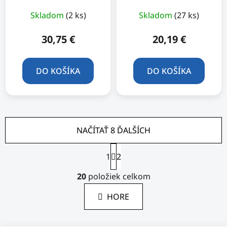
Skladom
(2 ks)
Skladom
(27 ks)
30,75 €
20,19 €
DO KOŠÍKA
DO KOŠÍKA
NAČÍTAŤ 8 ĎALŠÍCH
S
1
t
2
r
O
á
20
položiek celkom
v
n
l
k
HORE
á
o
d
v
a
a