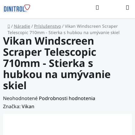
Prejsť
Hľadať
na
NÁKUP
obsah
KOŠÍK
Domov
/
Náradie
/
Príslušenstvo
/
Vikan Windscreen Scraper
Telescopic 710mm - Stierka s hubkou na umývanie skiel
Vikan Windscreen
Scraper Telescopic
710mm - Stierka s
hubkou na umývanie
skiel
Priemerné
Neohodnotené
Podrobnosti hodnotenia
hodnotenie
Značka:
Vikan
produktu
je
0,0