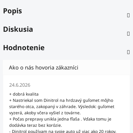
Popis
Diskusia
Hodnotenie
Hodnotenie obchodu je 5 z 5 hviezdičiek.
24.6.2026
+ dobrá kvalita
+ Nastriekal som Dinitrol na hrdzavý guľomet môjho
starého otca, zakopaný v záhrade. Výsledok: guľomet
vyzerá, akoby včera vyšiel z továrne.
+ Počas prepravy unikla jedna fľaša . Vďaka tomu je
dodávka teraz bez korózie.
- Dinitrol používam na svoje auto už viac ako 20 rokov.