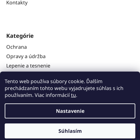
Kontakty
Kategórie
Ochrana
Opravy a údržba
Lepenie a tesnenie
Náradie
Tento web používa súbory cookie. Ďalším
Stavba karavanov
prechádzaním tohto webu vyjadrujete súhlas s ich
Ostatné
používaním. Viac informácií
tu
.
Nastavenie
Súhlasím
Vytvoril Shoptet
a
Adatelier
Copyright 2026
Dinitrol.sk
. Všetky práva vyhradené.