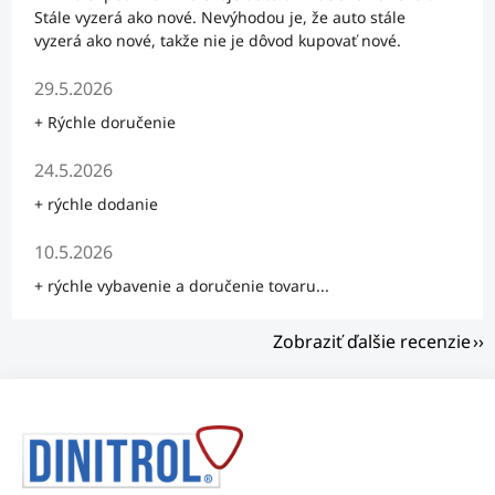
Stále vyzerá ako nové. Nevýhodou je, že auto stále
vyzerá ako nové, takže nie je dôvod kupovať nové.
Hodnotenie obchodu je 5 z 5 hviezdičiek.
29.5.2026
+ Rýchle doručenie
Hodnotenie obchodu je 5 z 5 hviezdičiek.
24.5.2026
+ rýchle dodanie
Hodnotenie obchodu je 5 z 5 hviezdičiek.
10.5.2026
+ rýchle vybavenie a doručenie tovaru...
Zobraziť ďalšie recenzie
Z
á
p
ä