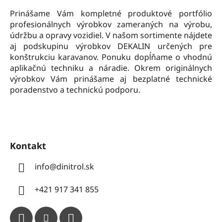
t
Prinášame Vám kompletné produktové portfólio
i
profesionálnych výrobkov zameraných na výrobu,
e
údržbu a opravy vozidiel. V našom sortimente nájdete
aj podskupinu výrobkov DEKALIN určených pre
konštrukciu karavanov. Ponuku dopĺňame o vhodnú
aplikačnú techniku a náradie. Okrem originálnych
výrobkov Vám prinášame aj bezplatné technické
poradenstvo a technickú podporu.
Kontakt
info
@
dinitrol.sk
+421 917 341 855