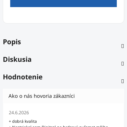
Popis
Diskusia
Hodnotenie
Hodnotenie obchodu je 5 z 5 hviezdičiek.
24.6.2026
+ dobrá kvalita