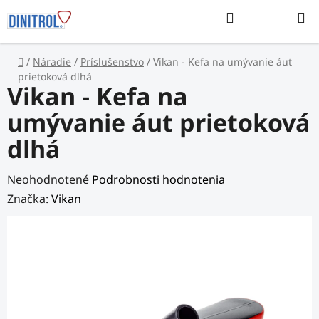
Prejsť
Hľadať
na
NÁKUP
obsah
KOŠÍK
Domov
/
Náradie
/
Príslušenstvo
/
Vikan - Kefa na umývanie áut
prietoková dlhá
Vikan - Kefa na
umývanie áut prietoková
dlhá
Priemerné
Neohodnotené
Podrobnosti hodnotenia
hodnotenie
Značka:
Vikan
produktu
je
0,0
z
5
hviezdičiek.