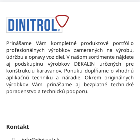
Z
á
p
ä
t
Prinášame Vám kompletné produktové portfólio
i
profesionálnych výrobkov zameraných na výrobu,
e
údržbu a opravy vozidiel. V našom sortimente nájdete
aj podskupinu výrobkov DEKALIN určených pre
konštrukciu karavanov. Ponuku dopĺňame o vhodnú
aplikačnú techniku a náradie. Okrem originálnych
výrobkov Vám prinášame aj bezplatné technické
poradenstvo a technickú podporu.
Kontakt
info
@
dinitrol.sk