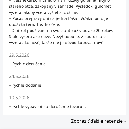
+ Nastriekal som Dinitrol na hrdzavý guľomet môjho
starého otca, zakopaný v záhrade. Výsledok: guľomet
vyzerá, akoby včera vyšiel z továrne.
+ Počas prepravy unikla jedna fľaša . Vďaka tomu je
dodávka teraz bez korózie.
- Dinitrol používam na svoje auto už viac ako 20 rokov.
Stále vyzerá ako nové. Nevýhodou je, že auto stále
vyzerá ako nové, takže nie je dôvod kupovať nové.
Hodnotenie obchodu je 5 z 5 hviezdičiek.
29.5.2026
+ Rýchle doručenie
Hodnotenie obchodu je 5 z 5 hviezdičiek.
24.5.2026
+ rýchle dodanie
Hodnotenie obchodu je 5 z 5 hviezdičiek.
10.5.2026
+ rýchle vybavenie a doručenie tovaru...
Zobraziť ďalšie recenzie