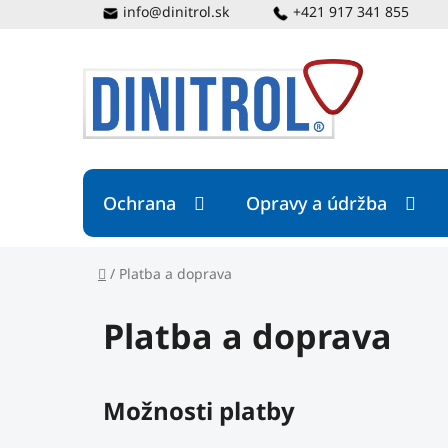
Prejsť
info@dinitrol.sk
+421 917 341 855
na
obsah
Ochrana
Opravy a údržba
Domov
/
Platba a doprava
Platba a doprava
Možnosti platby