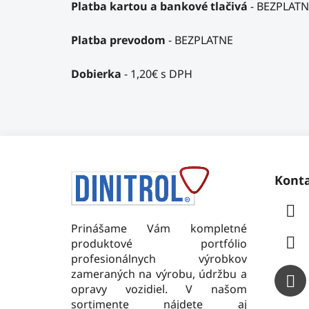
Platba
kartou
a bankové tlačivá
- BEZPLAT
Platba
prevodom
- BEZPLATNE
Dobierka
- 1,20€ s DPH
Z
á
Kont
p
ä
t
Prinášame Vám kompletné
produktové portfólio
i
profesionálnych výrobkov
e
zameraných na výrobu, údržbu a
opravy vozidiel. V našom
sortimente nájdete aj