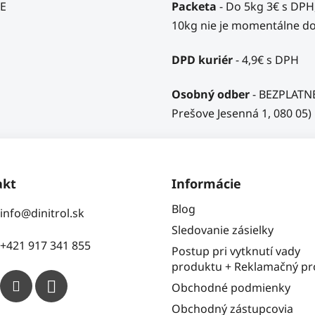
NE
Packeta
- Do 5kg 3€ s DPH
10kg nie je momentálne do
DPD kuriér
- 4,9€ s DPH
Osobný odber
- BEZPLATNE 
Prešove Jesenná 1, 080 05)
akt
Informácie
Blog
info
@
dinitrol.sk
Sledovanie zásielky
+421 917 341 855
Postup pri vytknutí vady
produktu + Reklamačný pr
Obchodné podmienky
Obchodný zástupcovia