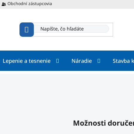
Obchodní zástupcovia
Lepenie a tesnenie
Náradie
Stavba 
Možnosti doruče