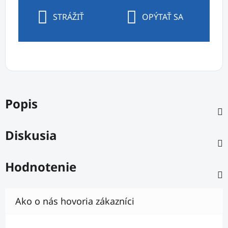
STRÁŽIŤ
OPÝTAŤ SA
Popis
Diskusia
Hodnotenie
Hodnotenie obchodu je 5 z 5 hviezdičiek.