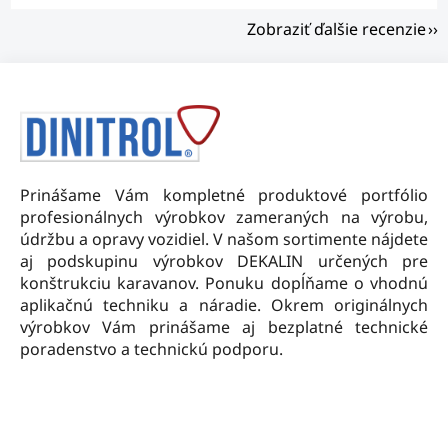
Zobraziť ďalšie recenzie
Z
á
p
ä
t
Prinášame Vám kompletné produktové portfólio
i
profesionálnych výrobkov zameraných na výrobu,
e
údržbu a opravy vozidiel. V našom sortimente nájdete
aj podskupinu výrobkov DEKALIN určených pre
konštrukciu karavanov. Ponuku dopĺňame o vhodnú
aplikačnú techniku a náradie. Okrem originálnych
výrobkov Vám prinášame aj bezplatné technické
poradenstvo a technickú podporu.