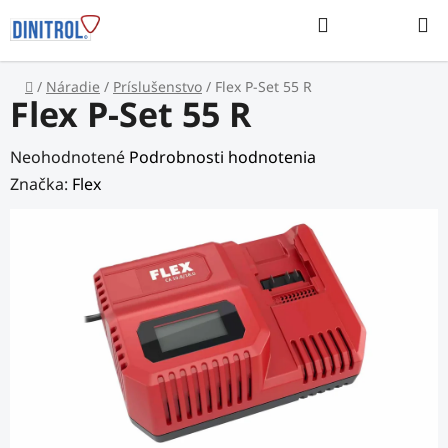
Prejsť
Hľadať
na
NÁKUP
obsah
KOŠÍK
Domov
/
Náradie
/
Príslušenstvo
/
Flex P-Set 55 R
Flex P-Set 55 R
Priemerné
Neohodnotené
Podrobnosti hodnotenia
hodnotenie
Značka:
Flex
produktu
je
0,0
z
5
hviezdičiek.