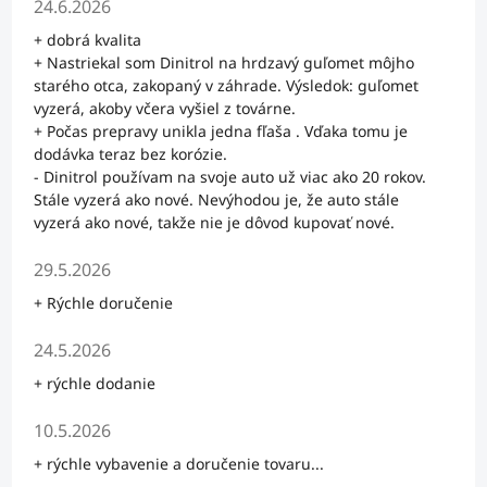
24.6.2026
+ dobrá kvalita
+ Nastriekal som Dinitrol na hrdzavý guľomet môjho
starého otca, zakopaný v záhrade. Výsledok: guľomet
vyzerá, akoby včera vyšiel z továrne.
+ Počas prepravy unikla jedna fľaša . Vďaka tomu je
dodávka teraz bez korózie.
- Dinitrol používam na svoje auto už viac ako 20 rokov.
Stále vyzerá ako nové. Nevýhodou je, že auto stále
vyzerá ako nové, takže nie je dôvod kupovať nové.
Hodnotenie obchodu je 5 z 5 hviezdičiek.
29.5.2026
+ Rýchle doručenie
Hodnotenie obchodu je 5 z 5 hviezdičiek.
24.5.2026
+ rýchle dodanie
Hodnotenie obchodu je 5 z 5 hviezdičiek.
10.5.2026
+ rýchle vybavenie a doručenie tovaru...