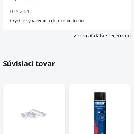
Hodnotenie obchodu je 5 z 5 hviezdičiek.
10.5.2026
+ rýchle vybavenie a doručenie tovaru...
Zobraziť ďalšie recenzie
Súvisiaci tovar