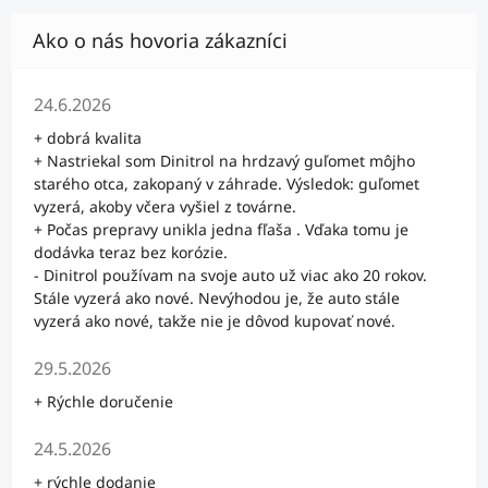
Hodnotenie obchodu je 5 z 5 hviezdičiek.
24.6.2026
+ dobrá kvalita
+ Nastriekal som Dinitrol na hrdzavý guľomet môjho
starého otca, zakopaný v záhrade. Výsledok: guľomet
vyzerá, akoby včera vyšiel z továrne.
+ Počas prepravy unikla jedna fľaša . Vďaka tomu je
dodávka teraz bez korózie.
- Dinitrol používam na svoje auto už viac ako 20 rokov.
Stále vyzerá ako nové. Nevýhodou je, že auto stále
vyzerá ako nové, takže nie je dôvod kupovať nové.
Hodnotenie obchodu je 5 z 5 hviezdičiek.
29.5.2026
+ Rýchle doručenie
Hodnotenie obchodu je 5 z 5 hviezdičiek.
24.5.2026
+ rýchle dodanie