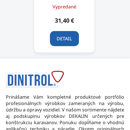
Vypredané
31,40 €
DETAIL
Z
á
p
ä
t
Prinášame Vám kompletné produktové portfólio
i
profesionálnych výrobkov zameraných na výrobu,
e
údržbu a opravy vozidiel. V našom sortimente nájdete
aj podskupinu výrobkov DEKALIN určených pre
konštrukciu karavanov. Ponuku dopĺňame o vhodnú
aplikačnú techniku a náradie. Okrem originálnych