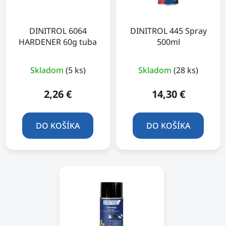
DINITROL 6064
DINITROL 445 Spray
HARDENER 60g tuba
500ml
Priemerné
Skladom
(5 ks)
Skladom
(28 ks)
hodnotenie
produktu
2,26 €
14,30 €
je
5,0
DO KOŠÍKA
DO KOŠÍKA
z
5
hviezdičiek.