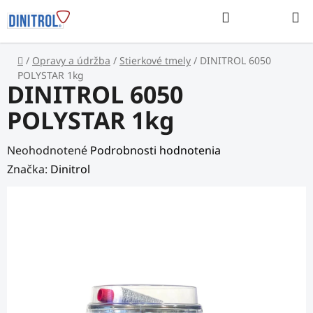
Prejsť
Hľadať
na
NÁKUP
obsah
KOŠÍK
Domov
/
Opravy a údržba
/
Stierkové tmely
/
DINITROL 6050
POLYSTAR 1kg
DINITROL 6050
POLYSTAR 1kg
Priemerné
Neohodnotené
Podrobnosti hodnotenia
hodnotenie
Značka:
Dinitrol
produktu
je
0,0
z
5
hviezdičiek.