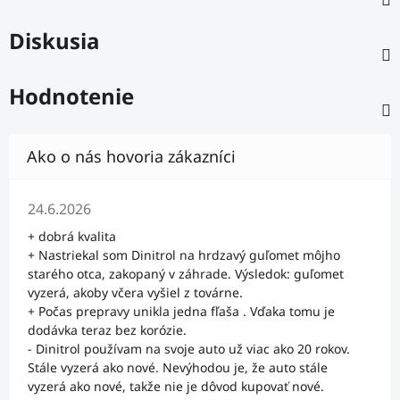
Diskusia
Hodnotenie
Hodnotenie obchodu je 5 z 5 hviezdičiek.
24.6.2026
+ dobrá kvalita
+ Nastriekal som Dinitrol na hrdzavý guľomet môjho
starého otca, zakopaný v záhrade. Výsledok: guľomet
vyzerá, akoby včera vyšiel z továrne.
+ Počas prepravy unikla jedna fľaša . Vďaka tomu je
dodávka teraz bez korózie.
- Dinitrol používam na svoje auto už viac ako 20 rokov.
Stále vyzerá ako nové. Nevýhodou je, že auto stále
vyzerá ako nové, takže nie je dôvod kupovať nové.