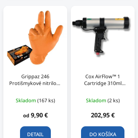
Grippaz 246
Cox AirFlow™ 1
Protišmykové nitrilové
Cartridge 310ml
rukavice oranžové - XL
1,45kN/6,8bar
Skladom
(167 ks)
Skladom
(2 ks)
9,90 €
202,95 €
od
DETAIL
DO KOŠÍKA