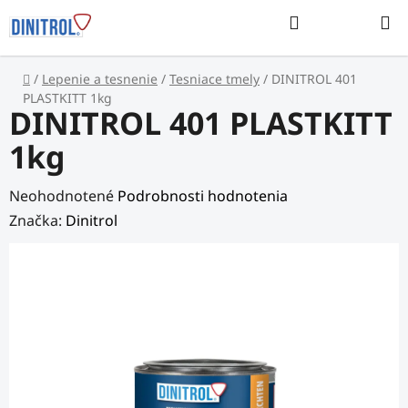
Prejsť
Hľadať
na
NÁKUP
obsah
KOŠÍK
Domov
/
Lepenie a tesnenie
/
Tesniace tmely
/
DINITROL 401
PLASTKITT 1kg
DINITROL 401 PLASTKITT
1kg
Priemerné
Neohodnotené
Podrobnosti hodnotenia
hodnotenie
Značka:
Dinitrol
produktu
je
0,0
z
5
hviezdičiek.