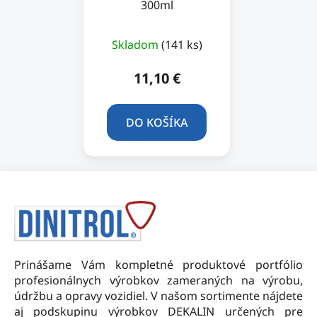
300ml
Skladom
(141 ks)
11,10 €
DO KOŠÍKA
Z
á
p
ä
t
Prinášame Vám kompletné produktové portfólio
i
profesionálnych výrobkov zameraných na výrobu,
e
údržbu a opravy vozidiel. V našom sortimente nájdete
aj podskupinu výrobkov DEKALIN určených pre