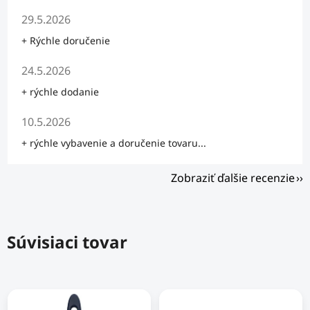
Hodnotenie obchodu je 5 z 5 hviezdičiek.
29.5.2026
+ Rýchle doručenie
Hodnotenie obchodu je 5 z 5 hviezdičiek.
24.5.2026
+ rýchle dodanie
Hodnotenie obchodu je 5 z 5 hviezdičiek.
10.5.2026
+ rýchle vybavenie a doručenie tovaru...
Zobraziť ďalšie recenzie
Súvisiaci tovar